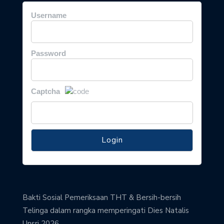
Username
Password
Captcha
Bakti Sosial Pemeriksaan THT & Bersih-bersih
Telinga dalam rangka memperingati Dies Natalis
Unsri 2026