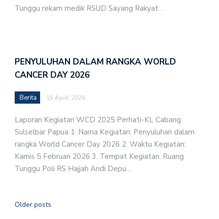
Tunggu rekam medik RSUD Sayang Rakyat…
PENYULUHAN DALAM RANGKA WORLD
CANCER DAY 2026
Berita
15 April, 2026
Laporan Kegiatan WCD 2025 Perhati-KL Cabang
Sulselbar Papua 1. Nama Kegiatan: Penyuluhan dalam
rangka World Cancer Day 2026 2. Waktu Kegiatan:
Kamis 5 Februari 2026 3. Tempat Kegiatan: Ruang
Tunggu Poli RS Hajjah Andi Depu…
Older posts