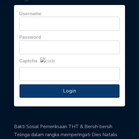
Username
Password
Captcha
Bakti Sosial Pemeriksaan THT & Bersih-bersih
Telinga dalam rangka memperingati Dies Natalis