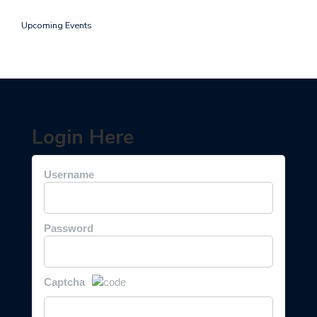
Upcoming Events
Login Here
Username
Password
Captcha