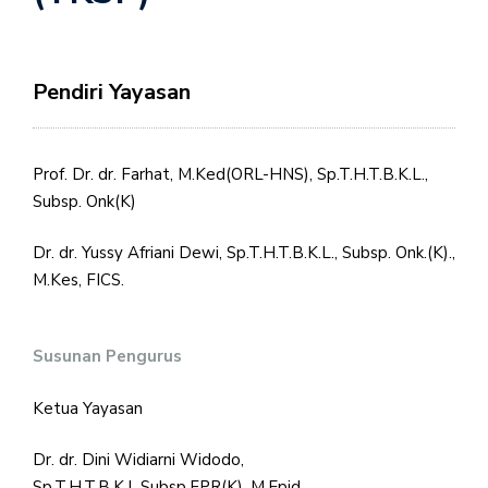
Pendiri Yayasan
Prof. Dr. dr. Farhat, M.Ked(ORL-HNS), Sp.T.H.T.B.K.L.,
Subsp. Onk(K)
Dr. dr. Yussy Afriani Dewi, Sp.T.H.T.B.K.L., Subsp. Onk.(K).,
M.Kes, FICS.
Susunan Pengurus
Ketua Yayasan
Dr. dr. Dini Widiarni Widodo,
Sp.T.H.T.B.K.L.Subsp.FPR(K), M.Epid.