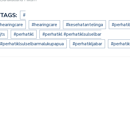
TAGS:
#
hearingcare
#hearingcare
#kesehatantelinga
#perhatib
jts
#perhatikl
#perhatikl #perhatiklsulselbar
#perhatiklsulselbarmalukupapua
#perhatikljabar
#perhatik