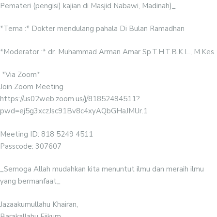
Pemateri (pengisi) kajian di Masjid Nabawi, Madinah)_
*Tema :* Dokter mendulang pahala Di Bulan Ramadhan
*Moderator :* dr. Muhammad Arman Amar Sp.T.H.T.B.K.L., M.Kes.
️ *Via Zoom*
Join Zoom Meeting
https://us02web.zoom.us/j/81852494511?
pwd=ej5g3xczJsc91Bv8c4xyAQbGHaJMUr.1
Meeting ID: 818 5249 4511
Passcode: 307607
_⁣⁣⁣⁣⁣⁣⁣Semoga Allah mudahkan kita menuntut ilmu dan meraih ilmu
yang bermanfaat_
Jazaakumullahu Khairan,
Barakallahu Fiikum