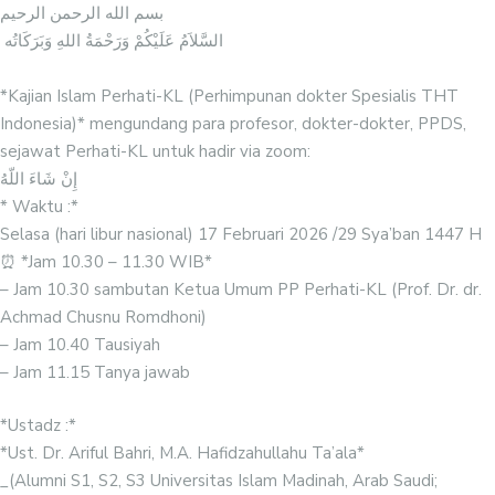
بسم الله الرحمن الرحيم
⁣⁣⁣⁣⁣ السَّلاَمُ عَلَيْكُمْ وَرَحْمَةُ اللهِ وَبَرَكَاتُه
⁣⁣⁣⁣⁣ ‎⁣
*Kajian Islam Perhati-KL (Perhimpunan dokter Spesialis THT
Indonesia)* mengundang para profesor, dokter-dokter, PPDS,
sejawat Perhati-KL untuk hadir via zoom:
إِنْ شَاءَ اللّهُ
*️⁣ Waktu :*
Selasa (hari libur nasional) 17 Februari 2026 /29 Sya’ban 1447 H
⏰ *Jam 10.30 – 11.30 WIB*
– Jam 10.30 sambutan Ketua Umum PP Perhati-KL (Prof. Dr. dr.
Achmad Chusnu Romdhoni)
– Jam 10.40 Tausiyah
– Jam 11.15 Tanya jawab
*Ustadz :*
*Ust. Dr. Ariful Bahri, M.A. Hafidzahullahu Ta’ala*
_(Alumni S1, S2, S3 Universitas Islam Madinah, Arab Saudi;