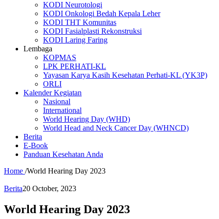
KODI Neurotologi
KODI Onkologi Bedah Kepala Leher
KODI THT Komunitas
KODI Fasialplasti Rekonstruksi
KODI Laring Faring
Lembaga
KOPMAS
LPK PERHATI-KL
Yayasan Karya Kasih Kesehatan Perhati-KL (YK3P)
ORLI
Kalender Kegiatan
Nasional
International
World Hearing Day (WHD)
World Head and Neck Cancer Day (WHNCD)
Berita
E-Book
Panduan Kesehatan Anda
Home
/
World Hearing Day 2023
Berita
20 October, 2023
World Hearing Day 2023