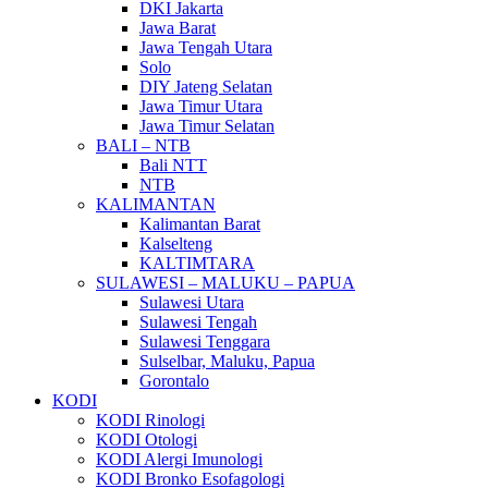
DKI Jakarta
Jawa Barat
Jawa Tengah Utara
Solo
DIY Jateng Selatan
Jawa Timur Utara
Jawa Timur Selatan
BALI – NTB
Bali NTT
NTB
KALIMANTAN
Kalimantan Barat
Kalselteng
KALTIMTARA
SULAWESI – MALUKU – PAPUA
Sulawesi Utara
Sulawesi Tengah
Sulawesi Tenggara
Sulselbar, Maluku, Papua
Gorontalo
KODI
KODI Rinologi
KODI Otologi
KODI Alergi Imunologi
KODI Bronko Esofagologi