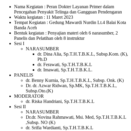
Nama Kegiatan : Peran Dokter Layanan Primer dalam
Pencegahan Penyakit Telinga dan Gangguan Pendengaran
Waktu kegiatan : 11 Maret 2023
Tempat Kegiatan : Gedung Mawardi Nurdin Lt.4 Balai Kota
Banda Aceh
Bentuk kegiatan : Penyajian materi oleh 6 narasumber, 2
Panelis dan Pelatihan oleh 8 instruktur
Sesi I
NARASUMBER
dr. Dina Alia, Sp.T.H.T.B.K.L, Subsp.Kom. (K),
Ph.D
dr. Ferawati, Sp.T.H.T.B.K.L
dr. Irnawati, Sp.T.H.T.B.K.L.
PANELIS
dr. Benny Kurnia, Sp.T.H.T.B.K.L, Subsp. Onk. (K)
Dr. dr. Azwar Ridwan, Sp.MK, Sp.T.H.T.B.K.L,
Subsp.Oto.(K)
MODERATOR
dr. Riska Handriani, Sp.T.H.T.B.K.L
Sesi II
NARASUMBER
Dr.dr. Novina Rahmawati, Msi. Med, Sp.T.H.T.B.K.L
,Subsp. NO (K)
dr. Srifia Wardianti, Sp.T.H.T.B.K.L