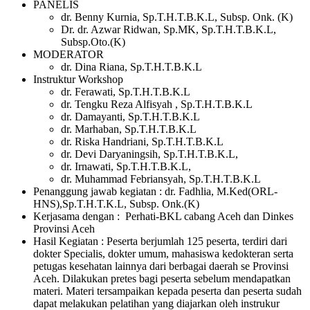
PANELIS
dr. Benny Kurnia, Sp.T.H.T.B.K.L, Subsp. Onk. (K)
Dr. dr. Azwar Ridwan, Sp.MK, Sp.T.H.T.B.K.L,
Subsp.Oto.(K)
MODERATOR
dr. Dina Riana, Sp.T.H.T.B.K.L
Instruktur Workshop
dr. Ferawati, Sp.T.H.T.B.K.L
dr. Tengku Reza Alfisyah , Sp.T.H.T.B.K.L
dr. Damayanti, Sp.T.H.T.B.K.L
dr. Marhaban, Sp.T.H.T.B.K.L
dr. Riska Handriani, Sp.T.H.T.B.K.L
dr. Devi Daryaningsih, Sp.T.H.T.B.K.L,
dr. Irnawati, Sp.T.H.T.B.K.L,
dr. Muhammad Febriansyah, Sp.T.H.T.B.K.L
Penanggung jawab kegiatan : dr. Fadhlia, M.Ked(ORL-
HNS),Sp.T.H.T.K.L, Subsp. Onk.(K)
Kerjasama dengan : Perhati-BKL cabang Aceh dan Dinkes
Provinsi Aceh
Hasil Kegiatan : Peserta berjumlah 125 peserta, terdiri dari
dokter Specialis, dokter umum, mahasiswa kedokteran serta
petugas kesehatan lainnya dari berbagai daerah se Provinsi
Aceh. Dilakukan pretes bagi peserta sebelum mendapatkan
materi. Materi tersampaikan kepada peserta dan peserta sudah
dapat melakukan pelatihan yang diajarkan oleh instrukur