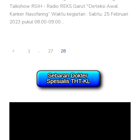
Talkshow RSIH - Radio REKS Garut "Deteksi Awal
Kanker Nasofaring” Waktu kegiatan : Sabtu, 25 Februari
2023 pukul 08.00-09.00…
1
…
27
28