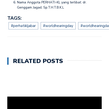
Nama Anggota PERHATI-KL yang terlibat: dr.
Genggam Jagad, Sp.T.H.T.B.K.L
TAGS:
#perhatikljabar
#worldhearingday
#worldhearingd
RELATED POSTS