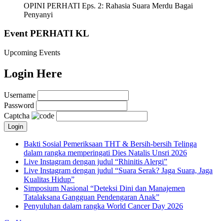
OPINI PERHATI Eps. 2: Rahasia Suara Merdu Bagai
Penyanyi
Event PERHATI KL
Upcoming Events
Login Here
Username
Password
Captcha
Bakti Sosial Pemeriksaan THT & Bersih-bersih Telinga
dalam rangka memperingati Dies Natalis Unsri 2026
Live Instagram dengan judul “Rhinitis Alergi”
Live Instagram dengan judul “Suara Serak? Jaga Suara, Jaga
Kualitas Hidup”
Simposium Nasional “Deteksi Dini dan Manajemen
Tatalaksana Gangguan Pendengaran Anak”
Penyuluhan dalam rangka World Cancer Day 2026