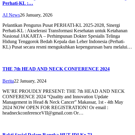
Perhati-KL :…
AI News
26 January, 2026
Pelantikan Pengurus Pusat PERHATI-KL 2025-2028, Sinergi
Perhati-KL : Akselerasi Transformasi Kesehatan untuk Ketahanan
Nasional ​JAKARTA – Perhimpunan Dokter Spesialis Telinga
Hidung Tenggorok Bedah Kepala dan Leher Indonesia (Perhati-
KL) Pusat secara resmi mengukuhkan kepengurusan baru melalui…
THE 7th HEAD AND NECK CONFERENCE 2024
Berita
22 January, 2024
WE’RE PROUDLY PRESENT: THE 7th HEAD AND NECK
CONFERENCE 2024 “Quality and Innovation Update
Management in Head & Neck Cancer” Makassar, 1st - 4th May
2024 NOW OPEN FOR REGISTRATION! Or email :
headneckconferenceVII@gmail.com Or…
Bakti Sosial Dalam Rangka HUT IDI Ke-73