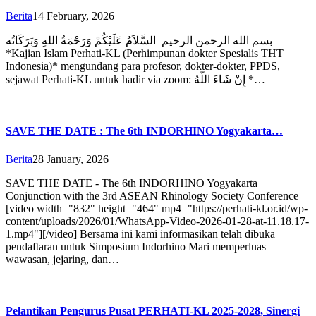
Berita
14 February, 2026
بسم الله الرحمن الرحيم ⁣⁣⁣⁣⁣ السَّلاَمُ عَلَيْكُمْ وَرَحْمَةُ اللهِ وَبَرَكَاتُه ⁣⁣⁣⁣⁣ ‎⁣
*Kajian Islam Perhati-KL (Perhimpunan dokter Spesialis THT
Indonesia)* mengundang para profesor, dokter-dokter, PPDS,
sejawat Perhati-KL untuk hadir via zoom: إِنْ شَاءَ اللّهُ *️⁣…
SAVE THE DATE : The 6th INDORHINO Yogyakarta…
Berita
28 January, 2026
SAVE THE DATE - The 6th INDORHINO Yogyakarta
Conjunction with the 3rd ASEAN Rhinology Society Conference
[video width="832" height="464" mp4="https://perhati-kl.or.id/wp-
content/uploads/2026/01/WhatsApp-Video-2026-01-28-at-11.18.17-
1.mp4"][/video] Bersama ini kami informasikan telah dibuka
pendaftaran untuk Simposium Indorhino Mari memperluas
wawasan, jejaring, dan…
Pelantikan Pengurus Pusat PERHATI-KL 2025-2028, Sinergi