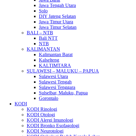
Jawa Tengah Utara
Solo
DIY Jateng Selatan
Jawa Timur Utara
Jawa Timur Selatan
BALI – NTB
Bali NTT
NTB
KALIMANTAN
Kalimantan Barat
Kalselteng
KALTIMTARA
SULAWESI – MALUKU – PAPUA
Sulawesi Utara
Sulawesi Tengah
Sulawesi Tenggara
Sulselbar, Maluku, Papua
Gorontalo
KODI
KODI Rinologi
KODI Otologi
KODI Alergi Imunologi
KODI Bronko Esofagologi
KODI Neurotologi