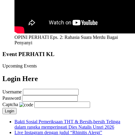
OPINI PERHATI Eps. 2: Rahasia Suara Merdu Bagai
Penyanyi
Event PERHATI KL
Upcoming Events
Login Here
Username
Password
Captcha
Bakti Sosial Pemeriksaan THT & Bersih-bersih Telinga
dalam rangka memperingati Dies Natalis Unsri 2026
Live Instagram dengan judul “Rhinitis Alergi”