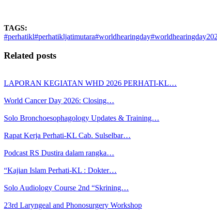
TAGS:
#perhatikl
#perhatikljatimutara
#worldhearingday
#worldhearingday20
Related posts
LAPORAN KEGIATAN WHD 2026 PERHATI-KL…
World Cancer Day 2026: Closing…
Solo Bronchoesophagology Updates & Training…
Rapat Kerja Perhati-KL Cab. Sulselbar…
Podcast RS Dustira dalam rangka…
“Kajian Islam Perhati-KL : Dokter…
Solo Audiology Course 2nd “Skrining…
23rd Laryngeal and Phonosurgery Workshop