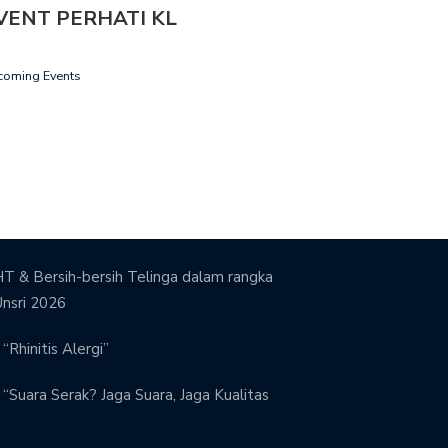
VENT PERHATI KL
coming Events
T & Bersih-bersih Telinga dalam rangka
Unsri 2026
“Rhinitis Alergi”
“Suara Serak? Jaga Suara, Jaga Kualitas