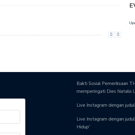
E
Up
Bakti Sosial Pemeriksaan TH
memperingati Dies Natalis 
Live Instagram dengan judul 
Live Instagram dengan judul 
Hidup”