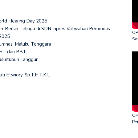
ka World Cancer Day 2026
orld Hearing Day 2025
ih-Bersih Telinga di SDN Inpres Vatwahan Perumnas
OP
 2025
So
rumnas, Maluku Tenggara
 THT dan BBT
dsuitubun Langgur
ti Etwiory, Sp.T.H.T.K.L
OP
Pe