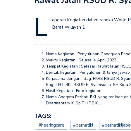
Rawat Jalan RSUD R. Sy
Penyuluhan dalam rang
L
aporan Kegiatan dalam rangka World 
Barat Wilayah 1
Nama Kegiatan : Penyuluhan Gangguan Pende
Waktu kegiatan : Selasa, 4 April 2023
Tempat Kegiatan : Selasar Rawat Jalan RSU
Bentuk kegiatan : Penyuluhan & tanya jawab
Kerjasama dengan : Bag. PKRS RSUD R. Syams
Bag. THT-BKL RSUD R. Syamsudin, SH Kota 
Hasil Kegiatan : Foto kegiatan
Nama Anggota Perhati-BKL yang terlibat: dr. K
Dharmantary K, Sp.T.H.T.B.K.L.
TAGS:
#hearingcare
#perhatikl
#perhatikljaba