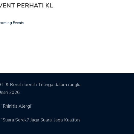
VENT PERHATI KL
coming Events
T & Bersih-bersih Telinga dalam rangka
Unsri 2026
“Rhinitis Alergi”
“Suara Serak? Jaga Suara, Jaga Kualitas