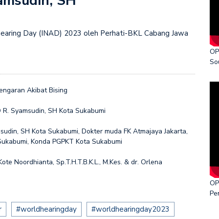
amsudin, SH
ka World Cancer Day 2026
Hearing Day (INAD) 2023 oleh Perhati-BKL Cabang Jawa
OP
So
ngaran Akibat Bising
D R. Syamsudin, SH Kota Sukabumi
udin, SH Kota Sukabumi, Dokter muda FK Atmajaya Jakarta,
Sukabumi, Konda PGPKT Kota Sukabumi
ote Noordhianta, Sp.T.H.T.B.K.L., M.Kes. & dr. Orlena
OP
Pe
r
#worldhearingday
#worldhearingday2023