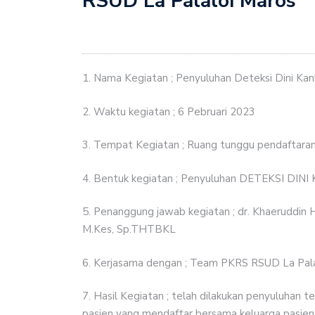
RSUD La Palaloi Maros
Penyuluhan dalam rang
1. Nama Kegiatan ; Penyuluhan Deteksi Dini K
2. Waktu kegiatan ; 6 Pebruari 2023
3. Tempat Kegiatan ; Ruang tunggu pendaftaran 
4. Bentuk kegiatan ; Penyuluhan DETEKSI DI
5. Penanggung jawab kegiatan ; dr. Khaeruddin 
M.Kes, Sp.THTBKL
6. Kerjasama dengan ; Team PKRS RSUD La Pala
7. Hasil Kegiatan ; telah dilakukan penyuluhan
pasien yang mendaftar bersama keluarga pasie