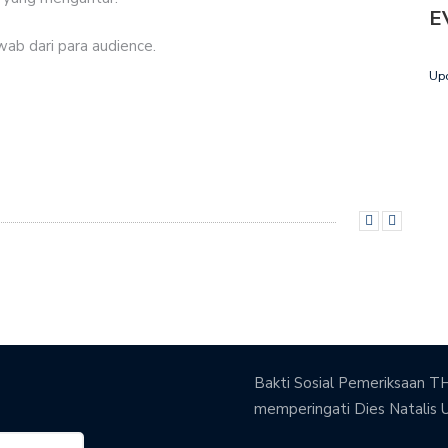
E
wab dari para audience.
Up
Bakti Sosial Pemeriksaan TH
memperingati Dies Natalis 