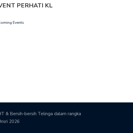
VENT PERHATI KL
coming Events
T & Bersih-bersih Telinga dalam rangka
Unsri 2026