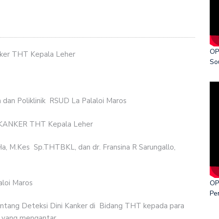
ka World Cancer Day 2026
OP
anker THT Kepala Leher
So
dan Poliklinik RSUD La Palaloi Maros
NI KANKER THT Kepala Leher
Ha, M.Kes Sp.THTBKL, dan dr. Fransina R Sarungallo,
loi Maros
OP
Pe
 tentang Deteksi Dini Kanker di Bidang THT kepada para
n yang mengantar.