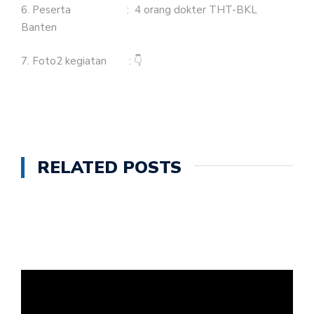
6. Peserta : 4 orang dokter THT-BKL
Banten
7. Foto2 kegiatan : 👇
RELATED POSTS