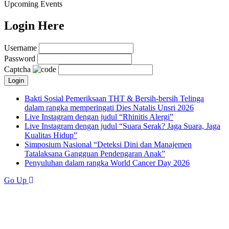
Upcoming Events
Login Here
Username
Password
Captcha
Bakti Sosial Pemeriksaan THT & Bersih-bersih Telinga
dalam rangka memperingati Dies Natalis Unsri 2026
Live Instagram dengan judul “Rhinitis Alergi”
Live Instagram dengan judul “Suara Serak? Jaga Suara, Jaga
Kualitas Hidup”
Simposium Nasional “Deteksi Dini dan Manajemen
Tatalaksana Gangguan Pendengaran Anak”
Penyuluhan dalam rangka World Cancer Day 2026
Go Up