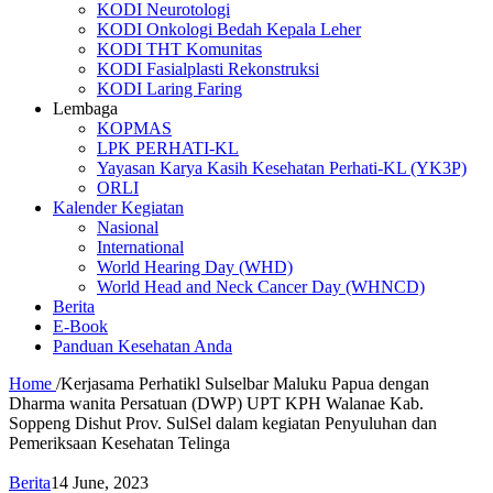
KODI Neurotologi
KODI Onkologi Bedah Kepala Leher
KODI THT Komunitas
KODI Fasialplasti Rekonstruksi
KODI Laring Faring
Lembaga
KOPMAS
LPK PERHATI-KL
Yayasan Karya Kasih Kesehatan Perhati-KL (YK3P)
ORLI
Kalender Kegiatan
Nasional
International
World Hearing Day (WHD)
World Head and Neck Cancer Day (WHNCD)
Berita
E-Book
Panduan Kesehatan Anda
Home
/
Kerjasama Perhatikl Sulselbar Maluku Papua dengan
Dharma wanita Persatuan (DWP) UPT KPH Walanae Kab.
Soppeng Dishut Prov. SulSel dalam kegiatan Penyuluhan dan
Pemeriksaan Kesehatan Telinga
Berita
14 June, 2023