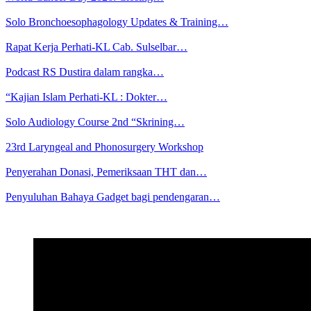
Solo Bronchoesophagology Updates & Training…
Rapat Kerja Perhati-KL Cab. Sulselbar…
Podcast RS Dustira dalam rangka…
“Kajian Islam Perhati-KL : Dokter…
Solo Audiology Course 2nd “Skrining…
23rd Laryngeal and Phonosurgery Workshop
Penyerahan Donasi, Pemeriksaan THT dan…
Penyuluhan Bahaya Gadget bagi pendengaran…