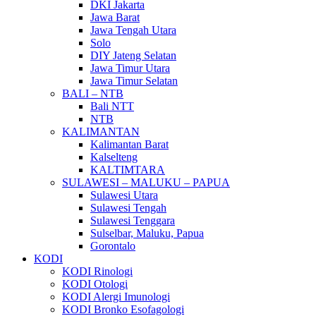
DKI Jakarta
Jawa Barat
Jawa Tengah Utara
Solo
DIY Jateng Selatan
Jawa Timur Utara
Jawa Timur Selatan
BALI – NTB
Bali NTT
NTB
KALIMANTAN
Kalimantan Barat
Kalselteng
KALTIMTARA
SULAWESI – MALUKU – PAPUA
Sulawesi Utara
Sulawesi Tengah
Sulawesi Tenggara
Sulselbar, Maluku, Papua
Gorontalo
KODI
KODI Rinologi
KODI Otologi
KODI Alergi Imunologi
KODI Bronko Esofagologi