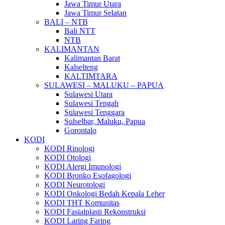
Jawa Timur Utara
Jawa Timur Selatan
BALI – NTB
Bali NTT
NTB
KALIMANTAN
Kalimantan Barat
Kalselteng
KALTIMTARA
SULAWESI – MALUKU – PAPUA
Sulawesi Utara
Sulawesi Tengah
Sulawesi Tenggara
Sulselbar, Maluku, Papua
Gorontalo
KODI
KODI Rinologi
KODI Otologi
KODI Alergi Imunologi
KODI Bronko Esofagologi
KODI Neurotologi
KODI Onkologi Bedah Kepala Leher
KODI THT Komunitas
KODI Fasialplasti Rekonstruksi
KODI Laring Faring