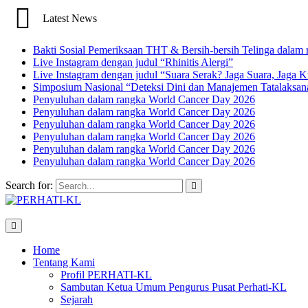
Latest News
Bakti Sosial Pemeriksaan THT & Bersih-bersih Telinga dalam 
Live Instagram dengan judul “Rhinitis Alergi”
Live Instagram dengan judul “Suara Serak? Jaga Suara, Jaga K
Simposium Nasional “Deteksi Dini dan Manajemen Tatalaksa
Penyuluhan dalam rangka World Cancer Day 2026
Penyuluhan dalam rangka World Cancer Day 2026
Penyuluhan dalam rangka World Cancer Day 2026
Penyuluhan dalam rangka World Cancer Day 2026
Penyuluhan dalam rangka World Cancer Day 2026
Penyuluhan dalam rangka World Cancer Day 2026
Search for:
Home
Tentang Kami
Profil PERHATI-KL
Sambutan Ketua Umum Pengurus Pusat Perhati-KL
Sejarah