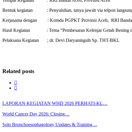
Tempat Kegiatan : RRI Banda Aceh, Provinsi Aceh
Bentuk kegiatan : Penyuluhan, tanya jawab via telpon langsun
Kerjasama dengan : Komda PGPKT Provinsi Aceh, RRI Banda A
Hasil Kegiatan : Tema “Pembesaran Kelenjar Getah Bening di leher
Pelaksana Kegiatan ; dr. Devi Daryaningsih Sp. THT-BKL
Related posts
LAPORAN KEGIATAN WHD 2026 PERHATI-KL…
World Cancer Day 2026: Closing…
Solo Bronchoesophagology Updates & Training…