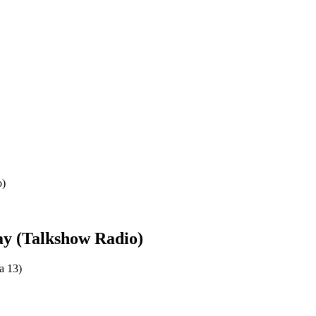
o)
y (Talkshow Radio)
a 13)