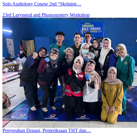
Solo Audiology Course 2nd “Skrining…
23rd Laryngeal and Phonosurgery Workshop
Penyerahan Donasi, Pemeriksaan THT dan…