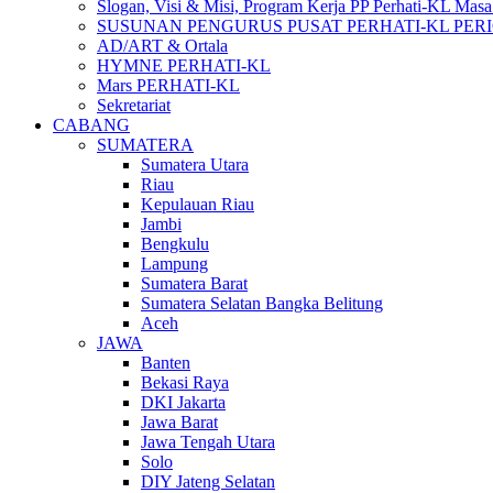
Slogan, Visi & Misi, Program Kerja PP Perhati-KL Mas
SUSUNAN PENGURUS PUSAT PERHATI-KL PERIOD
AD/ART & Ortala
HYMNE PERHATI-KL
Mars PERHATI-KL
Sekretariat
CABANG
SUMATERA
Sumatera Utara
Riau
Kepulauan Riau
Jambi
Bengkulu
Lampung
Sumatera Barat
Sumatera Selatan Bangka Belitung
Aceh
JAWA
Banten
Bekasi Raya
DKI Jakarta
Jawa Barat
Jawa Tengah Utara
Solo
DIY Jateng Selatan