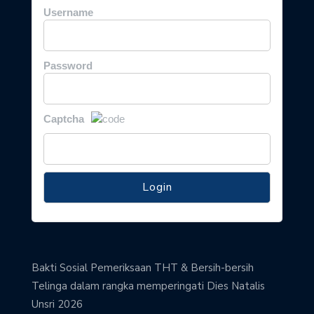
Username
Password
Captcha
Bakti Sosial Pemeriksaan THT & Bersih-bersih
Telinga dalam rangka memperingati Dies Natalis
Unsri 2026