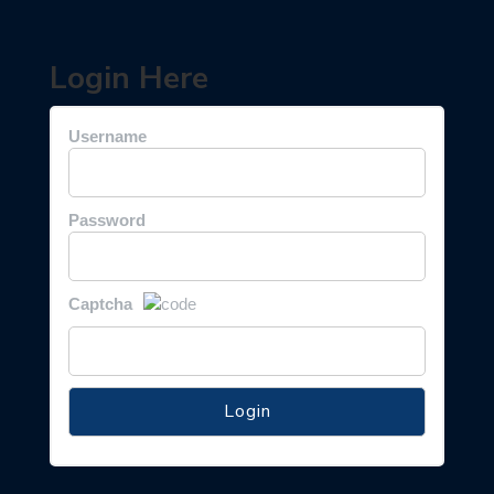
Login Here
Username
Password
Captcha