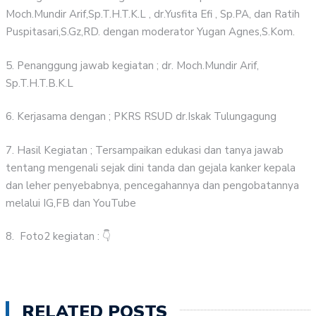
Moch.Mundir Arif,Sp.T.H.T.K.L , dr.Yusfita Efi , Sp.PA, dan Ratih
Puspitasari,S.Gz,RD. dengan moderator Yugan Agnes,S.Kom.
5. Penanggung jawab kegiatan ; dr. Moch.Mundir Arif,
Sp.T.H.T.B.K.L
6. Kerjasama dengan ; PKRS RSUD dr.Iskak Tulungagung
7. Hasil Kegiatan ; Tersampaikan edukasi dan tanya jawab
tentang mengenali sejak dini tanda dan gejala kanker kepala
dan leher penyebabnya, pencegahannya dan pengobatannya
melalui IG,FB dan YouTube
8. Foto2 kegiatan : 👇
RELATED POSTS