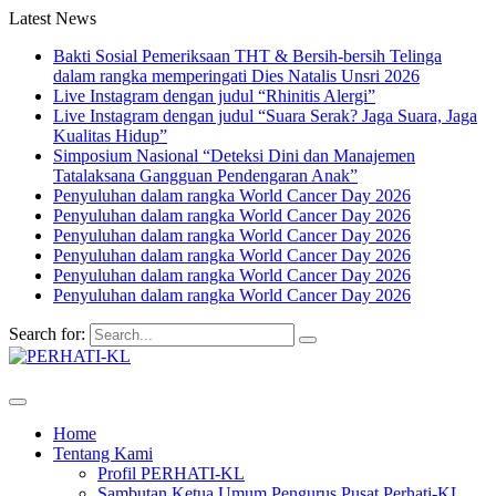
Latest News
Bakti Sosial Pemeriksaan THT & Bersih-bersih Telinga
dalam rangka memperingati Dies Natalis Unsri 2026
Live Instagram dengan judul “Rhinitis Alergi”
Live Instagram dengan judul “Suara Serak? Jaga Suara, Jaga
Kualitas Hidup”
Simposium Nasional “Deteksi Dini dan Manajemen
Tatalaksana Gangguan Pendengaran Anak”
Penyuluhan dalam rangka World Cancer Day 2026
Penyuluhan dalam rangka World Cancer Day 2026
Penyuluhan dalam rangka World Cancer Day 2026
Penyuluhan dalam rangka World Cancer Day 2026
Penyuluhan dalam rangka World Cancer Day 2026
Penyuluhan dalam rangka World Cancer Day 2026
Search for:
Home
Tentang Kami
Profil PERHATI-KL
Sambutan Ketua Umum Pengurus Pusat Perhati-KL