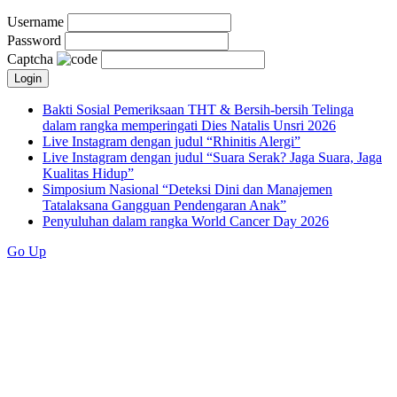
Username
Password
Captcha
Bakti Sosial Pemeriksaan THT & Bersih-bersih Telinga
dalam rangka memperingati Dies Natalis Unsri 2026
Live Instagram dengan judul “Rhinitis Alergi”
Live Instagram dengan judul “Suara Serak? Jaga Suara, Jaga
Kualitas Hidup”
Simposium Nasional “Deteksi Dini dan Manajemen
Tatalaksana Gangguan Pendengaran Anak”
Penyuluhan dalam rangka World Cancer Day 2026
Go Up