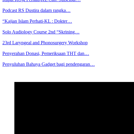
Podcast RS Dustira dalam rangka…
“Kajian Islam Perhati-KL : Dokter…
Solo Audiology Course 2nd “Skrining…
23rd Laryngeal and Phonosurgery Workshop
Penyerahan Donasi, Pemeriksaan THT dan…
Penyuluhan Bahaya Gadget bagi pendengaran…