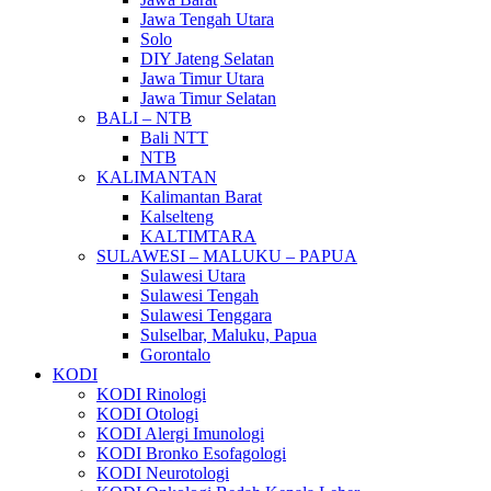
Jawa Tengah Utara
Solo
DIY Jateng Selatan
Jawa Timur Utara
Jawa Timur Selatan
BALI – NTB
Bali NTT
NTB
KALIMANTAN
Kalimantan Barat
Kalselteng
KALTIMTARA
SULAWESI – MALUKU – PAPUA
Sulawesi Utara
Sulawesi Tengah
Sulawesi Tenggara
Sulselbar, Maluku, Papua
Gorontalo
KODI
KODI Rinologi
KODI Otologi
KODI Alergi Imunologi
KODI Bronko Esofagologi
KODI Neurotologi