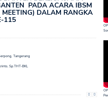
BANTEN PADA ACARA IBSM
ka World Cancer Day 2026
IC MEETING) DALAM RANGKA
E-115
OP
So
Serpong, Tangerang
krinto, Sp.THT-BKL
OP
Pe