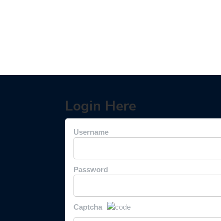
Login Here
Username
Password
Captcha