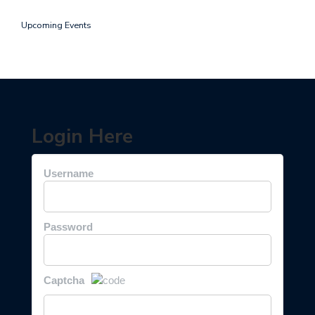
Upcoming Events
Login Here
Username
Password
Captcha