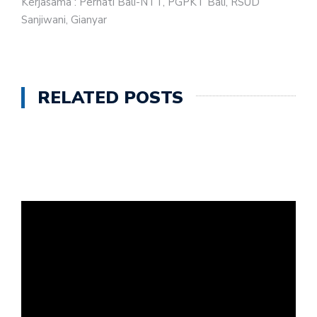
Kerjasama : Perhati Bali-NTT, PGPKT Bali, RSUD
Sanjiwani, Gianyar
RELATED POSTS