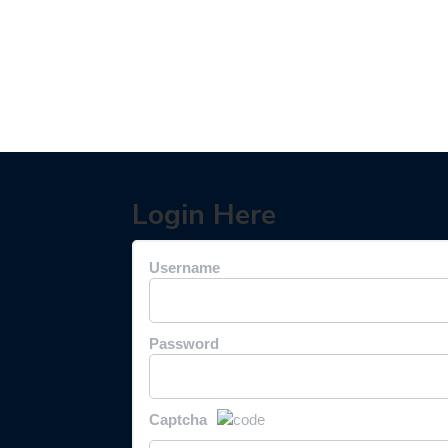
Login Here
Username
Password
Captcha