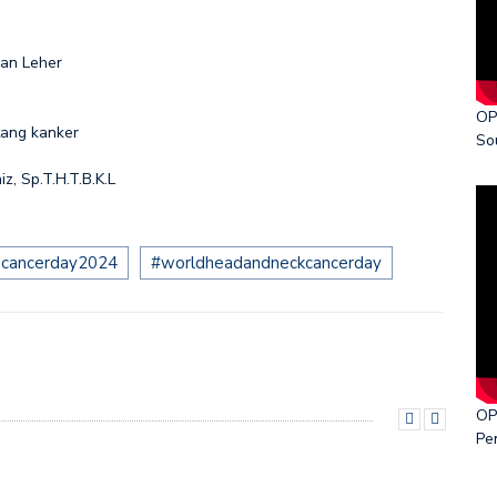
”
ka World Cancer Day 2026
dan Leher
OP
tang kanker
So
z, Sp.T.H.T.B.K.L
dcancerday2024
#worldheadandneckcancerday
OP
Pe