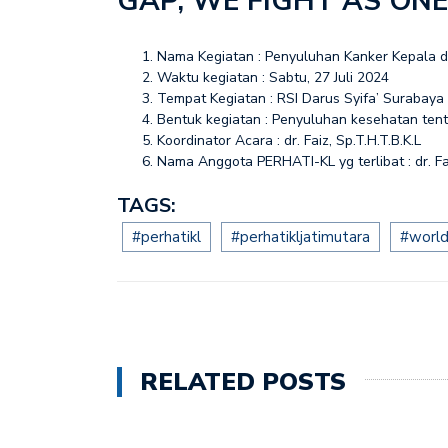
GAP, WE FIGHT AS ONE
Penyuluhan dalam rang
Nama Kegiatan : Penyuluhan Kanker Kepala 
Waktu kegiatan : Sabtu, 27 Juli 2024
Tempat Kegiatan : RSI Darus Syifa’ Surabaya
Bentuk kegiatan : Penyuluhan kesehatan ten
Koordinator Acara : dr. Faiz, Sp.T.H.T.B.K.L
Nama Anggota PERHATI-KL yg terlibat : dr. Fai
TAGS:
#perhatikl
#perhatikljatimutara
#worl
RELATED POSTS