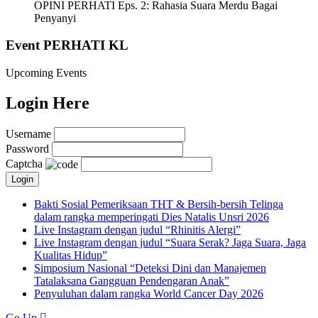
OPINI PERHATI Eps. 2: Rahasia Suara Merdu Bagai
Penyanyi
Event PERHATI KL
Upcoming Events
Login Here
Username
Password
Captcha
Bakti Sosial Pemeriksaan THT & Bersih-bersih Telinga
dalam rangka memperingati Dies Natalis Unsri 2026
Live Instagram dengan judul “Rhinitis Alergi”
Live Instagram dengan judul “Suara Serak? Jaga Suara, Jaga
Kualitas Hidup”
Simposium Nasional “Deteksi Dini dan Manajemen
Tatalaksana Gangguan Pendengaran Anak”
Penyuluhan dalam rangka World Cancer Day 2026
Go Up