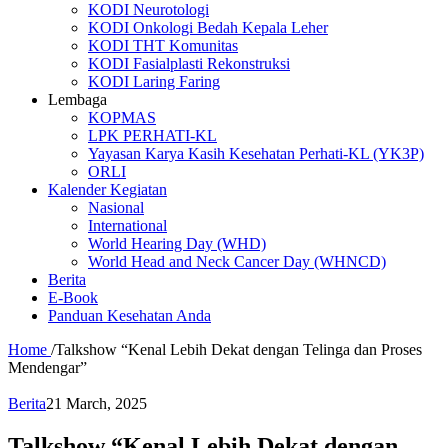
KODI Neurotologi
KODI Onkologi Bedah Kepala Leher
KODI THT Komunitas
KODI Fasialplasti Rekonstruksi
KODI Laring Faring
Lembaga
KOPMAS
LPK PERHATI-KL
Yayasan Karya Kasih Kesehatan Perhati-KL (YK3P)
ORLI
Kalender Kegiatan
Nasional
International
World Hearing Day (WHD)
World Head and Neck Cancer Day (WHNCD)
Berita
E-Book
Panduan Kesehatan Anda
Home
/
Talkshow “Kenal Lebih Dekat dengan Telinga dan Proses
Mendengar”
Berita
21 March, 2025
Talkshow “Kenal Lebih Dekat dengan