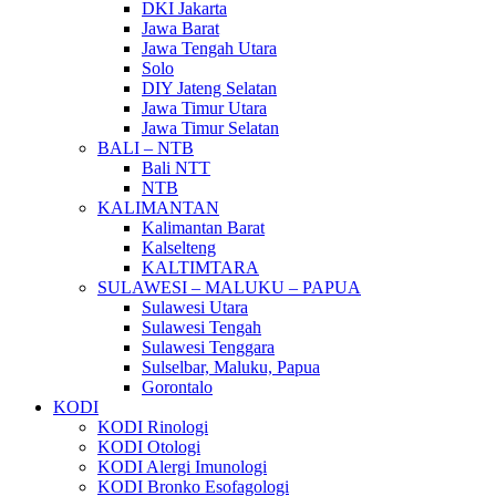
DKI Jakarta
Jawa Barat
Jawa Tengah Utara
Solo
DIY Jateng Selatan
Jawa Timur Utara
Jawa Timur Selatan
BALI – NTB
Bali NTT
NTB
KALIMANTAN
Kalimantan Barat
Kalselteng
KALTIMTARA
SULAWESI – MALUKU – PAPUA
Sulawesi Utara
Sulawesi Tengah
Sulawesi Tenggara
Sulselbar, Maluku, Papua
Gorontalo
KODI
KODI Rinologi
KODI Otologi
KODI Alergi Imunologi
KODI Bronko Esofagologi