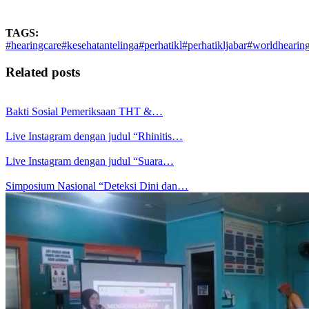
TAGS:
#hearingcare
#kesehatantelinga
#perhatikl
#perhatikljabar
#worldhearin
Related posts
Bakti Sosial Pemeriksaan THT &…
Live Instagram dengan judul “Rhinitis…
Live Instagram dengan judul “Suara…
Simposium Nasional “Deteksi Dini dan…