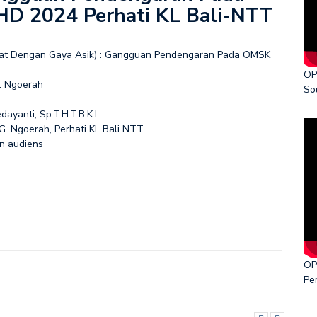
D 2024 Perhati KL Bali-NTT
ka World Cancer Day 2026
hat Dengan Gaya Asik) : Gangguan Pendengaran Pada OMSK
OP
G. Ngoerah
So
ayanti, Sp.T.H.T.B.K.L
G. Ngoerah, Perhati KL Bali NTT
an audiens
OP
Pe