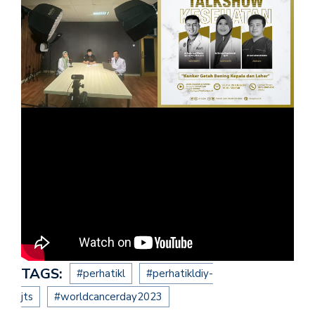
TAGS:
#perhatikl
#perhatikldiy-
jts
#worldcancerday2023