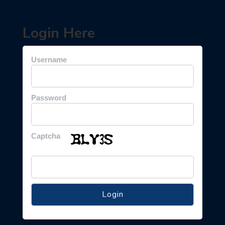
Login Here
Username
Password
Captcha