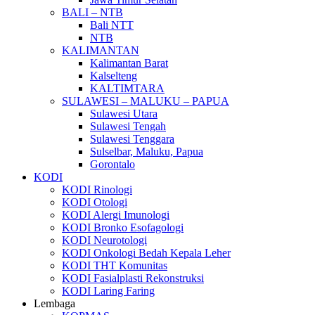
BALI – NTB
Bali NTT
NTB
KALIMANTAN
Kalimantan Barat
Kalselteng
KALTIMTARA
SULAWESI – MALUKU – PAPUA
Sulawesi Utara
Sulawesi Tengah
Sulawesi Tenggara
Sulselbar, Maluku, Papua
Gorontalo
KODI
KODI Rinologi
KODI Otologi
KODI Alergi Imunologi
KODI Bronko Esofagologi
KODI Neurotologi
KODI Onkologi Bedah Kepala Leher
KODI THT Komunitas
KODI Fasialplasti Rekonstruksi
KODI Laring Faring
Lembaga