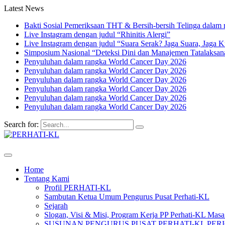
Latest News
Bakti Sosial Pemeriksaan THT & Bersih-bersih Telinga dalam 
Live Instagram dengan judul “Rhinitis Alergi”
Live Instagram dengan judul “Suara Serak? Jaga Suara, Jaga K
Simposium Nasional “Deteksi Dini dan Manajemen Tatalaksa
Penyuluhan dalam rangka World Cancer Day 2026
Penyuluhan dalam rangka World Cancer Day 2026
Penyuluhan dalam rangka World Cancer Day 2026
Penyuluhan dalam rangka World Cancer Day 2026
Penyuluhan dalam rangka World Cancer Day 2026
Penyuluhan dalam rangka World Cancer Day 2026
Search for:
Home
Tentang Kami
Profil PERHATI-KL
Sambutan Ketua Umum Pengurus Pusat Perhati-KL
Sejarah
Slogan, Visi & Misi, Program Kerja PP Perhati-KL Mas
SUSUNAN PENGURUS PUSAT PERHATI-KL PERIOD