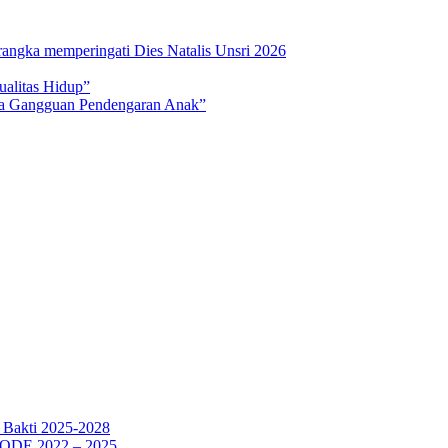
rangka memperingati Dies Natalis Unsri 2026
ualitas Hidup”
na Gangguan Pendengaran Anak”
a Bakti 2025-2028
E 2022 – 2025