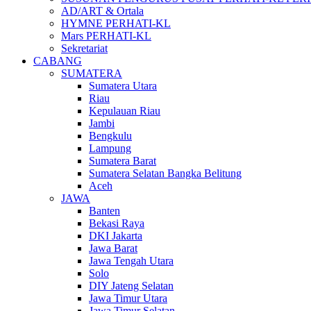
AD/ART & Ortala
HYMNE PERHATI-KL
Mars PERHATI-KL
Sekretariat
CABANG
SUMATERA
Sumatera Utara
Riau
Kepulauan Riau
Jambi
Bengkulu
Lampung
Sumatera Barat
Sumatera Selatan Bangka Belitung
Aceh
JAWA
Banten
Bekasi Raya
DKI Jakarta
Jawa Barat
Jawa Tengah Utara
Solo
DIY Jateng Selatan
Jawa Timur Utara
Jawa Timur Selatan