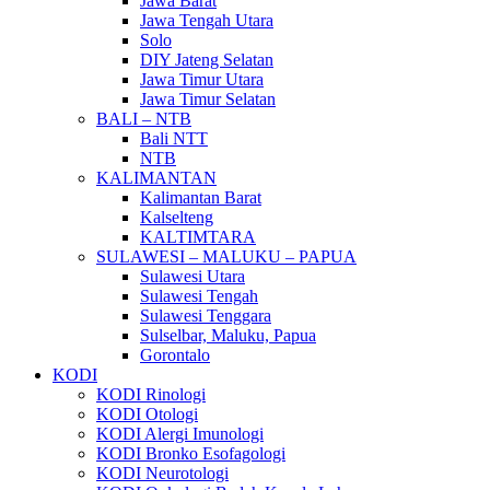
Jawa Barat
Jawa Tengah Utara
Solo
DIY Jateng Selatan
Jawa Timur Utara
Jawa Timur Selatan
BALI – NTB
Bali NTT
NTB
KALIMANTAN
Kalimantan Barat
Kalselteng
KALTIMTARA
SULAWESI – MALUKU – PAPUA
Sulawesi Utara
Sulawesi Tengah
Sulawesi Tenggara
Sulselbar, Maluku, Papua
Gorontalo
KODI
KODI Rinologi
KODI Otologi
KODI Alergi Imunologi
KODI Bronko Esofagologi
KODI Neurotologi