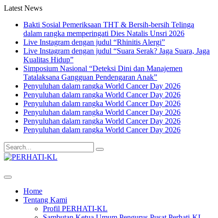
Latest News
Bakti Sosial Pemeriksaan THT & Bersih-bersih Telinga
dalam rangka memperingati Dies Natalis Unsri 2026
Live Instagram dengan judul “Rhinitis Alergi”
Live Instagram dengan judul “Suara Serak? Jaga Suara, Jaga
Kualitas Hidup”
Simposium Nasional “Deteksi Dini dan Manajemen
Tatalaksana Gangguan Pendengaran Anak”
Penyuluhan dalam rangka World Cancer Day 2026
Penyuluhan dalam rangka World Cancer Day 2026
Penyuluhan dalam rangka World Cancer Day 2026
Penyuluhan dalam rangka World Cancer Day 2026
Penyuluhan dalam rangka World Cancer Day 2026
Penyuluhan dalam rangka World Cancer Day 2026
Search
for:
Home
Tentang Kami
Profil PERHATI-KL
Sambutan Ketua Umum Pengurus Pusat Perhati-KL