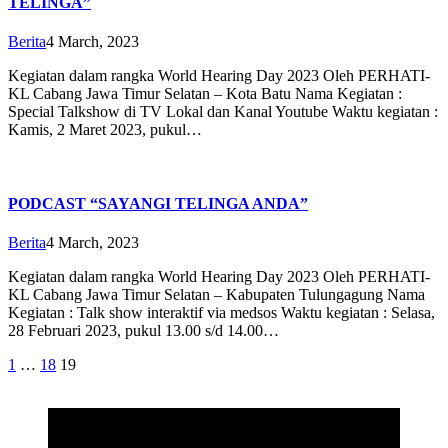
TELINGA”
Berita
4 March, 2023
Kegiatan dalam rangka World Hearing Day 2023 Oleh PERHATI-
KL Cabang Jawa Timur Selatan – Kota Batu Nama Kegiatan :
Special Talkshow di TV Lokal dan Kanal Youtube Waktu kegiatan :
Kamis, 2 Maret 2023, pukul…
PODCAST “SAYANGI TELINGA ANDA”
Berita
4 March, 2023
Kegiatan dalam rangka World Hearing Day 2023 Oleh PERHATI-
KL Cabang Jawa Timur Selatan – Kabupaten Tulungagung Nama
Kegiatan : Talk show interaktif via medsos Waktu kegiatan : Selasa,
28 Februari 2023, pukul 13.00 s/d 14.00…
Posts
1
…
18
19
navigation