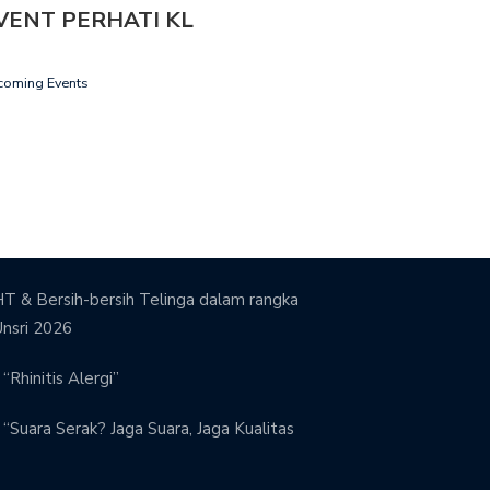
VENT PERHATI KL
coming Events
T & Bersih-bersih Telinga dalam rangka
Unsri 2026
“Rhinitis Alergi”
“Suara Serak? Jaga Suara, Jaga Kualitas