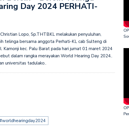
aring Day 2024 PERHATI-
ka World Cancer Day 2026
OP
 Christian Lopo, Sp.THTBKL melakukan penyuluhan,
So
sih telinga bersama anggota Perhati-KL cab Sulteng di
el. Kamonji kec. Palu Barat pada hari jumat 01 maret 2024
ersebut dalam rangka merayakan World Hearing Day 2024..
 universitas tadulako..
OP
Pe
#worldhearingday2024