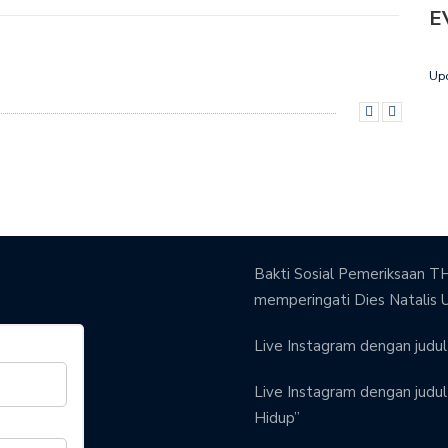
E
Up
Bakti Sosial Pemeriksaan TH
memperingati Dies Natalis 
Live Instagram dengan judul 
Live Instagram dengan judul 
Hidup”