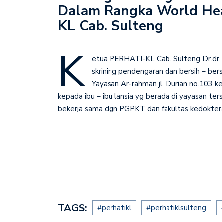
Dalam Rangka World He
Penyuluhan dalam rang
KL Cab. Sulteng
K
etua PERHATI-KL Cab. Sulteng Dr.dr.
skrining pendengaran dan bersih – ber
Yayasan Ar-rahman jl. Durian no.103 k
kepada ibu – ibu lansia yg berada di yayasan t
bekerja sama dgn PGPKT dan fakultas kedokteran
TAGS:
#perhatikl
#perhatiklsulteng