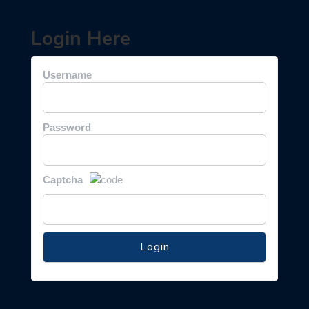
Login Here
Username
Password
Captcha