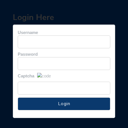
Login Here
Username
Password
Captcha