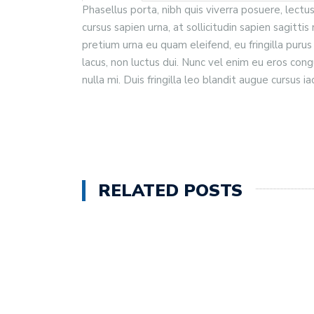
Phasellus porta, nibh quis viverra posuere, lectus
cursus sapien urna, at sollicitudin sapien sagitti
Penyuluhan dalam rang
pretium urna eu quam eleifend, eu fringilla purus
lacus, non luctus dui. Nunc vel enim eu eros con
nulla mi. Duis fringilla leo blandit augue cursus iac
RELATED POSTS