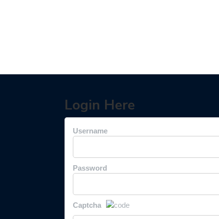
Login Here
Username
Password
Captcha