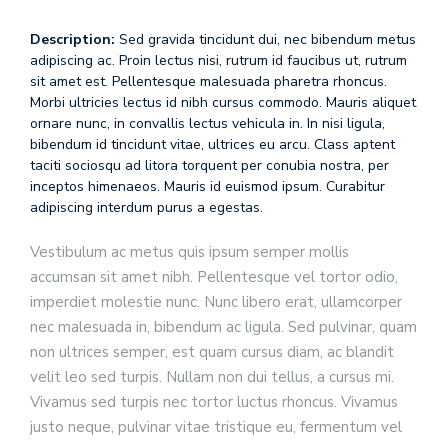
Description:
Sed gravida tincidunt dui, nec bibendum metus
adipiscing ac. Proin lectus nisi, rutrum id faucibus ut, rutrum
sit amet est. Pellentesque malesuada pharetra rhoncus.
Morbi ultricies lectus id nibh cursus commodo. Mauris aliquet
ornare nunc, in convallis lectus vehicula in. In nisi ligula,
bibendum id tincidunt vitae, ultrices eu arcu. Class aptent
taciti sociosqu ad litora torquent per conubia nostra, per
inceptos himenaeos. Mauris id euismod ipsum. Curabitur
adipiscing interdum purus a egestas.
Vestibulum ac metus quis ipsum semper mollis
accumsan sit amet nibh. Pellentesque vel tortor odio,
imperdiet molestie nunc. Nunc libero erat, ullamcorper
nec malesuada in, bibendum ac ligula. Sed pulvinar, quam
non ultrices semper, est quam cursus diam, ac blandit
velit leo sed turpis. Nullam non dui tellus, a cursus mi.
Vivamus sed turpis nec tortor luctus rhoncus. Vivamus
justo neque, pulvinar vitae tristique eu, fermentum vel