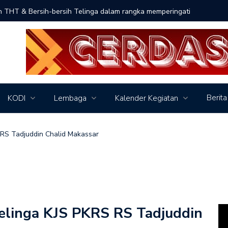
an THT & Bersih-bersih Telinga dalam rangka memperingati
Live Inst
Berita
KODI
Lembaga
Kalender Kegiatan
RS Tadjuddin Chalid Makassar
elinga KJS PKRS RS Tadjuddin