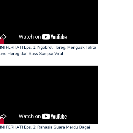
INI PERHATI Eps. 1: Ngobrol Horeg, Menguak Fakta
und Horeg dari Bass Sampai Viral
INI PERHATI Eps. 2: Rahasia Suara Merdu Bagai