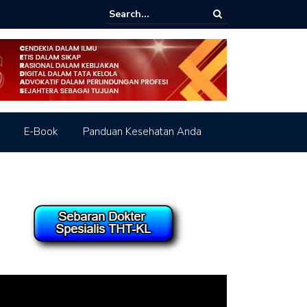
agram dengan judul “Rhinitis Alergi”
E-Book
Panduan Kesehatan Anda