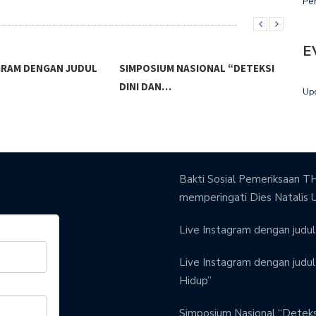
Pe
E
AGRAM DENGAN JUDUL
SIMPOSIUM NASIONAL “DETEKSI
PEN
DINI DAN…
WOR
Up
Bakti Sosial Pemeriksaan TH
memperingati Dies Natalis 
Live Instagram dengan judul 
Live Instagram dengan judul 
Hidup”
Simposium Nasional “Detek