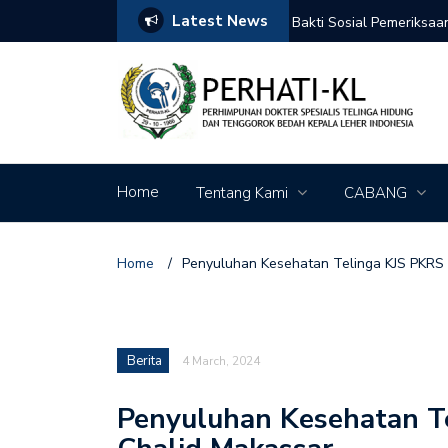
Latest News
r Day 2026
Bakti Sosial Pemeriksa
Dies Natalis Unsri 2026
Home
Tentang Kami
CABANG
Home
/
Penyuluhan Kesehatan Telinga KJS PKRS 
Berita
4 March, 2024
Penyuluhan Kesehatan T