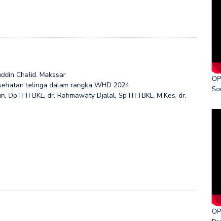
ddin Chalid. Makssar
OP
esehatan telinga dalam rangka WHD 2024
So
un, DpTHTBKL, dr. Rahmawaty Djalal, SpTHTBKL, M.Kes, dr.
OP