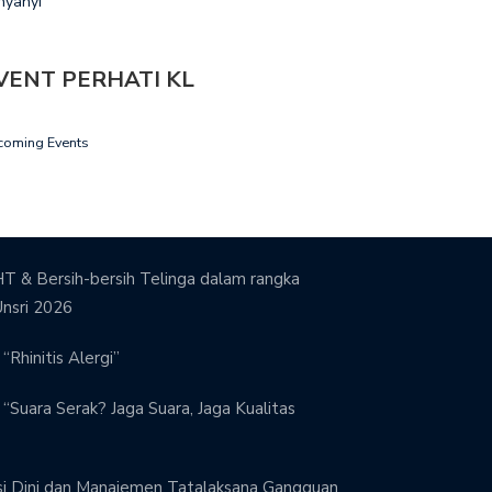
nyanyi
VENT PERHATI KL
YULUHAN DALAM RANGKA
PENYULUHAN DALAM RANGKA
LD CANCER…
WORLD CANCER…
coming Events
T & Bersih-bersih Telinga dalam rangka
Unsri 2026
“Rhinitis Alergi”
“Suara Serak? Jaga Suara, Jaga Kualitas
si Dini dan Manajemen Tatalaksana Gangguan