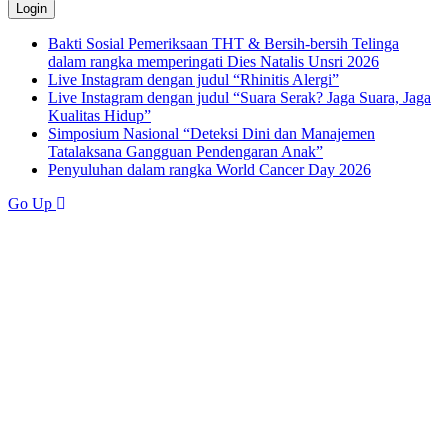
Bakti Sosial Pemeriksaan THT & Bersih-bersih Telinga
dalam rangka memperingati Dies Natalis Unsri 2026
Live Instagram dengan judul “Rhinitis Alergi”
Live Instagram dengan judul “Suara Serak? Jaga Suara, Jaga
Kualitas Hidup”
Simposium Nasional “Deteksi Dini dan Manajemen
Tatalaksana Gangguan Pendengaran Anak”
Penyuluhan dalam rangka World Cancer Day 2026
Go Up