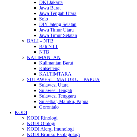
DKI Jakarta
Jawa Barat
Jawa Tengah Utara
Solo
DIY Jateng Selatan
Jawa Timur Utara
Jawa Timur Selatan
BALI – NTB
Bali NTT
NTB
KALIMANTAN
Kalimantan Barat
Kalselteng
KALTIMTARA
SULAWESI – MALUKU – PAPUA
Sulawesi Utara
Sulawesi Tengah
Sulawesi Tenggara
Sulselbar, Maluku, Papua
Gorontalo
KODI
KODI Rinologi
KODI Otologi
KODI Alergi Imunologi
KODI Bronko Esofagologi