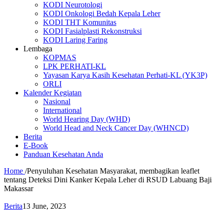
KODI Neurotologi
KODI Onkologi Bedah Kepala Leher
KODI THT Komunitas
KODI Fasialplasti Rekonstruksi
KODI Laring Faring
Lembaga
KOPMAS
LPK PERHATI-KL
Yayasan Karya Kasih Kesehatan Perhati-KL (YK3P)
ORLI
Kalender Kegiatan
Nasional
International
World Hearing Day (WHD)
World Head and Neck Cancer Day (WHNCD)
Berita
E-Book
Panduan Kesehatan Anda
Home
/
Penyuluhan Kesehatan Masyarakat, membagikan leaflet
tentang Deteksi Dini Kanker Kepala Leher di RSUD Labuang Baji
Makassar
Berita
13 June, 2023