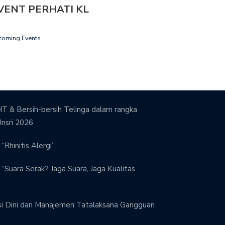
VENT PERHATI KL
coming Events
T & Bersih-bersih Telinga dalam rangka
Unsri 2026
“Rhinitis Alergi”
“Suara Serak? Jaga Suara, Jaga Kualitas
si Dini dan Manajemen Tatalaksana Gangguan