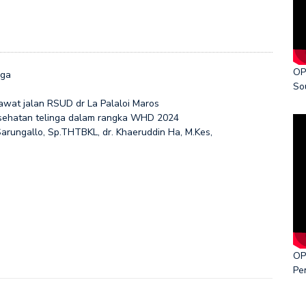
ka World Cancer Day 2026
OP
nga
So
awat jalan RSUD dr La Palaloi Maros
esehatan telinga dalam rangka WHD 2024
Sarungallo, Sp.THTBKL, dr. Khaeruddin Ha, M.Kes,
OP
Pe