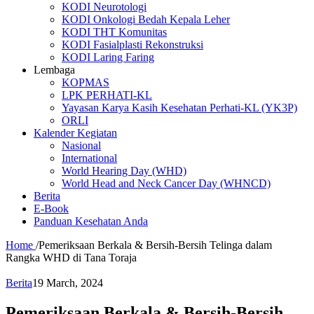
KODI Neurotologi
KODI Onkologi Bedah Kepala Leher
KODI THT Komunitas
KODI Fasialplasti Rekonstruksi
KODI Laring Faring
Lembaga
KOPMAS
LPK PERHATI-KL
Yayasan Karya Kasih Kesehatan Perhati-KL (YK3P)
ORLI
Kalender Kegiatan
Nasional
International
World Hearing Day (WHD)
World Head and Neck Cancer Day (WHNCD)
Berita
E-Book
Panduan Kesehatan Anda
Home
/
Pemeriksaan Berkala & Bersih-Bersih Telinga dalam
Rangka WHD di Tana Toraja
Berita
19 March, 2024
Pemeriksaan Berkala & Bersih-Bersih