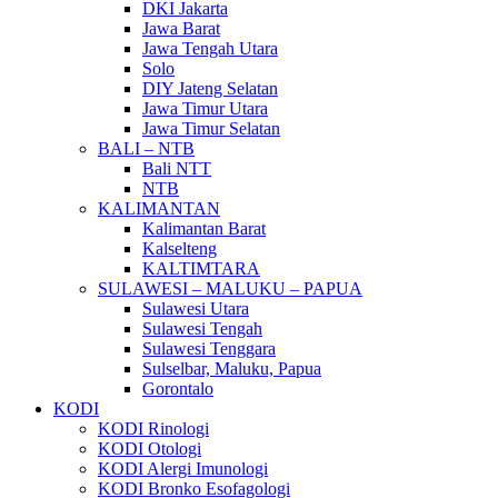
DKI Jakarta
Jawa Barat
Jawa Tengah Utara
Solo
DIY Jateng Selatan
Jawa Timur Utara
Jawa Timur Selatan
BALI – NTB
Bali NTT
NTB
KALIMANTAN
Kalimantan Barat
Kalselteng
KALTIMTARA
SULAWESI – MALUKU – PAPUA
Sulawesi Utara
Sulawesi Tengah
Sulawesi Tenggara
Sulselbar, Maluku, Papua
Gorontalo
KODI
KODI Rinologi
KODI Otologi
KODI Alergi Imunologi
KODI Bronko Esofagologi