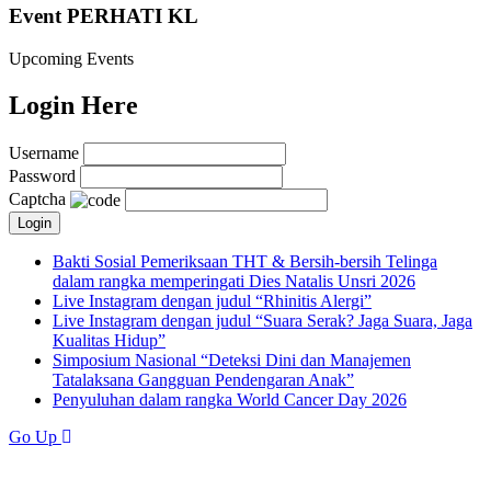
Event PERHATI KL
Upcoming Events
Login Here
Username
Password
Captcha
Bakti Sosial Pemeriksaan THT & Bersih-bersih Telinga
dalam rangka memperingati Dies Natalis Unsri 2026
Live Instagram dengan judul “Rhinitis Alergi”
Live Instagram dengan judul “Suara Serak? Jaga Suara, Jaga
Kualitas Hidup”
Simposium Nasional “Deteksi Dini dan Manajemen
Tatalaksana Gangguan Pendengaran Anak”
Penyuluhan dalam rangka World Cancer Day 2026
Go Up