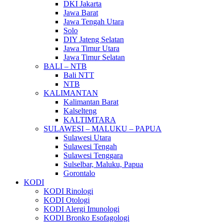
DKI Jakarta
Jawa Barat
Jawa Tengah Utara
Solo
DIY Jateng Selatan
Jawa Timur Utara
Jawa Timur Selatan
BALI – NTB
Bali NTT
NTB
KALIMANTAN
Kalimantan Barat
Kalselteng
KALTIMTARA
SULAWESI – MALUKU – PAPUA
Sulawesi Utara
Sulawesi Tengah
Sulawesi Tenggara
Sulselbar, Maluku, Papua
Gorontalo
KODI
KODI Rinologi
KODI Otologi
KODI Alergi Imunologi
KODI Bronko Esofagologi