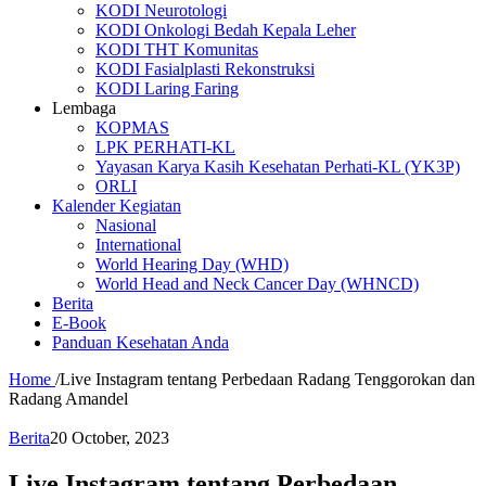
KODI Neurotologi
KODI Onkologi Bedah Kepala Leher
KODI THT Komunitas
KODI Fasialplasti Rekonstruksi
KODI Laring Faring
Lembaga
KOPMAS
LPK PERHATI-KL
Yayasan Karya Kasih Kesehatan Perhati-KL (YK3P)
ORLI
Kalender Kegiatan
Nasional
International
World Hearing Day (WHD)
World Head and Neck Cancer Day (WHNCD)
Berita
E-Book
Panduan Kesehatan Anda
Home
/
Live Instagram tentang Perbedaan Radang Tenggorokan dan
Radang Amandel
Berita
20 October, 2023
Live Instagram tentang Perbedaan