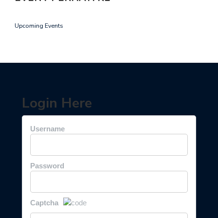
Upcoming Events
Login Here
Username
Password
Captcha