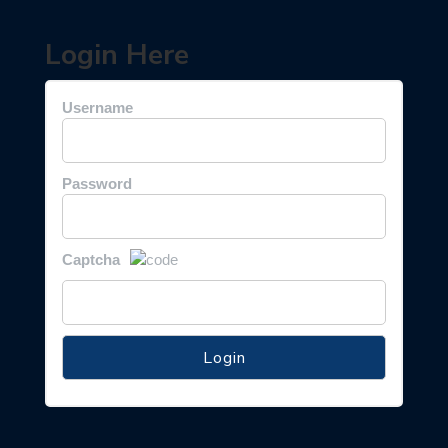
Login Here
Username
Password
Captcha