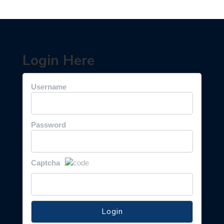
Login Here
Username
Password
Captcha