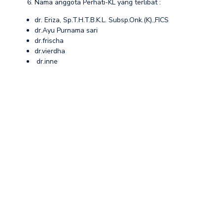
Nama anggota Perhati-KL yang terlibat :
dr. Eriza, Sp.T.H.T.B.K.L. Subsp.Onk.(K).,FICS
dr.Ayu Purnama sari
dr.frischa
dr.vierdha
dr.inne