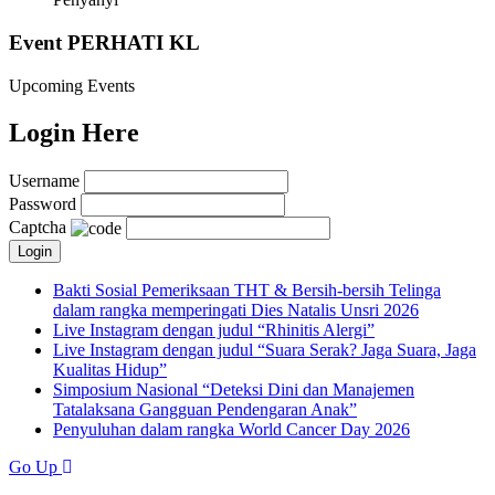
Event PERHATI KL
Upcoming Events
Login Here
Username
Password
Captcha
Bakti Sosial Pemeriksaan THT & Bersih-bersih Telinga
dalam rangka memperingati Dies Natalis Unsri 2026
Live Instagram dengan judul “Rhinitis Alergi”
Live Instagram dengan judul “Suara Serak? Jaga Suara, Jaga
Kualitas Hidup”
Simposium Nasional “Deteksi Dini dan Manajemen
Tatalaksana Gangguan Pendengaran Anak”
Penyuluhan dalam rangka World Cancer Day 2026
Go Up