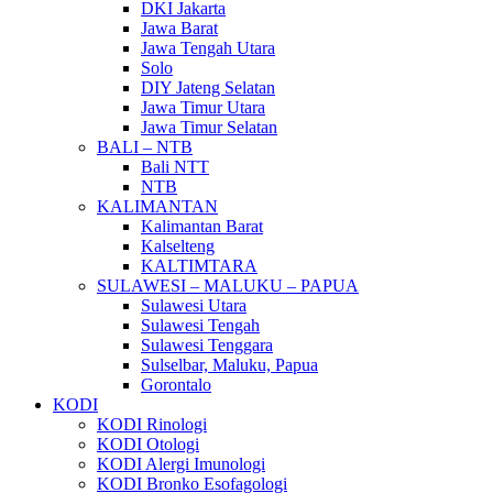
DKI Jakarta
Jawa Barat
Jawa Tengah Utara
Solo
DIY Jateng Selatan
Jawa Timur Utara
Jawa Timur Selatan
BALI – NTB
Bali NTT
NTB
KALIMANTAN
Kalimantan Barat
Kalselteng
KALTIMTARA
SULAWESI – MALUKU – PAPUA
Sulawesi Utara
Sulawesi Tengah
Sulawesi Tenggara
Sulselbar, Maluku, Papua
Gorontalo
KODI
KODI Rinologi
KODI Otologi
KODI Alergi Imunologi
KODI Bronko Esofagologi