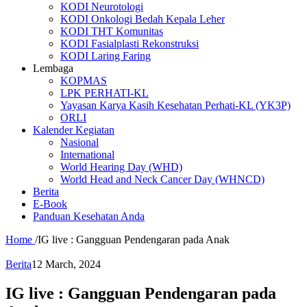
KODI Neurotologi
KODI Onkologi Bedah Kepala Leher
KODI THT Komunitas
KODI Fasialplasti Rekonstruksi
KODI Laring Faring
Lembaga
KOPMAS
LPK PERHATI-KL
Yayasan Karya Kasih Kesehatan Perhati-KL (YK3P)
ORLI
Kalender Kegiatan
Nasional
International
World Hearing Day (WHD)
World Head and Neck Cancer Day (WHNCD)
Berita
E-Book
Panduan Kesehatan Anda
Home
/
IG live : Gangguan Pendengaran pada Anak
Berita
12 March, 2024
IG live : Gangguan Pendengaran pada