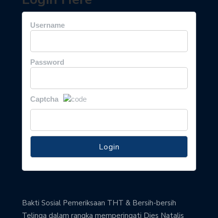
Username
Password
Captcha
Bakti Sosial Pemeriksaan THT & Bersih-bersih
Telinga dalam rangka memperingati Dies Natalis