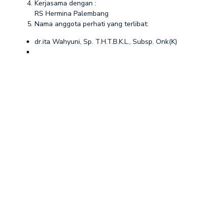
Kerjasama dengan :
RS Hermina Palembang
Nama anggota perhati yang terlibat:
dr.ita Wahyuni, Sp. T.H.T.B.K.L., Subsp. Onk(K)