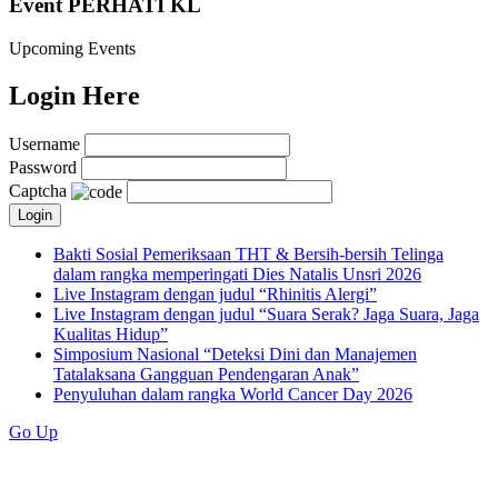
Event PERHATI KL
Upcoming Events
Login Here
Username
Password
Captcha
Bakti Sosial Pemeriksaan THT & Bersih-bersih Telinga
dalam rangka memperingati Dies Natalis Unsri 2026
Live Instagram dengan judul “Rhinitis Alergi”
Live Instagram dengan judul “Suara Serak? Jaga Suara, Jaga
Kualitas Hidup”
Simposium Nasional “Deteksi Dini dan Manajemen
Tatalaksana Gangguan Pendengaran Anak”
Penyuluhan dalam rangka World Cancer Day 2026
Go Up