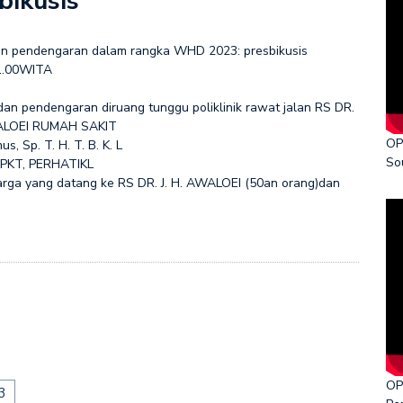
ikusis
dan pendengaran dalam rangka WHD 2023: presbikusis
11.00WITA
dan pendengaran diruang tunggu poliklinik rawat jalan RS DR.
AWALOEI RUMAH SAKIT
OP
, Sp. T. H. T. B. K. L
So
PGPKT, PERHATIKL
luarga yang datang ke RS DR. J. H. AWALOEI (50an orang)dan
OP
3