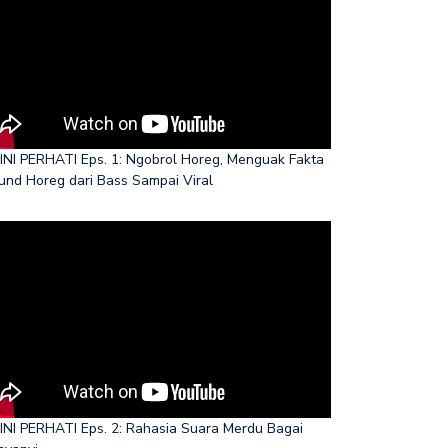
INI PERHATI Eps. 1: Ngobrol Horeg, Menguak Fakta
und Horeg dari Bass Sampai Viral
INI PERHATI Eps. 2: Rahasia Suara Merdu Bagai