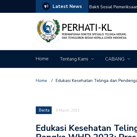
Latest News
r Day 2026
Bakti Sosial Pemeriksa
Dies Natalis Unsri 2026
Home
Tentang Kami
CABANG
Home
/
Edukasi Kesehatan Telinga dan Pendeng
Berita
9 March, 2023
Edukasi Kesehatan Teli