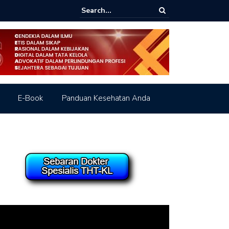
agram dengan judul “Rhinitis Alergi”
E-Book
Panduan Kesehatan Anda