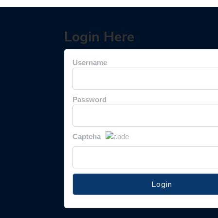
Login Here
Username
Password
Captcha