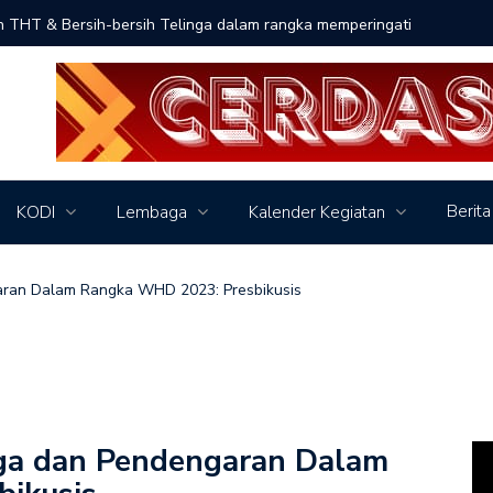
an THT & Bersih-bersih Telinga dalam rangka memperingati
Live Inst
Berita
KODI
Lembaga
Kalender Kegiatan
aran Dalam Rangka WHD 2023: Presbikusis
nga dan Pendengaran Dalam