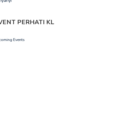
nyanyi
VENT PERHATI KL
coming Events
YULUHAN DALAM RANGKA
PENYULUHAN DALAM RANGKA
LD CANCER…
WORLD CANCER…