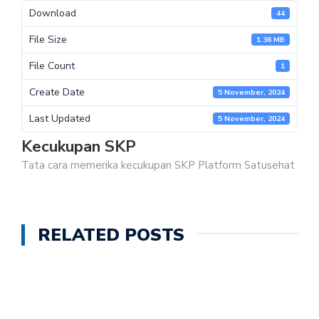
Download
44
File Size
1.36 MB
File Count
1
Create Date
5 November, 2024
Last Updated
5 November, 2024
Kecukupan SKP
Tata cara memerika kecukupan SKP Platform Satusehat
RELATED POSTS