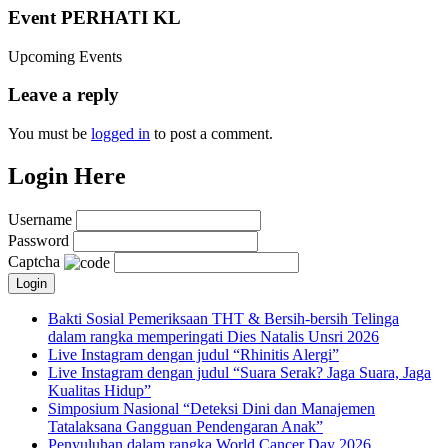
Event PERHATI KL
Upcoming Events
Leave a reply
You must be
logged in
to post a comment.
Login Here
Username
Password
Captcha
Bakti Sosial Pemeriksaan THT & Bersih-bersih Telinga
dalam rangka memperingati Dies Natalis Unsri 2026
Live Instagram dengan judul “Rhinitis Alergi”
Live Instagram dengan judul “Suara Serak? Jaga Suara, Jaga
Kualitas Hidup”
Simposium Nasional “Deteksi Dini dan Manajemen
Tatalaksana Gangguan Pendengaran Anak”
Penyuluhan dalam rangka World Cancer Day 2026