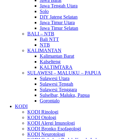
Jawa Barat
Jawa Tengah Utara
Solo
DIY Jateng Selatan
Jawa Timur Utara
Jawa Timur Selatan
BALI – NTB
Bali NTT
NTB
KALIMANTAN
Kalimantan Barat
Kalselteng
KALTIMTARA
SULAWESI – MALUKU – PAPUA
Sulawesi Utara
Sulawesi Tengah
Sulawesi Tenggara
Sulselbar, Maluku, Papua
Gorontalo
KODI
KODI Rinologi
KODI Otologi
KODI Alergi Imunologi
KODI Bronko Esofagologi
KODI Neurotologi