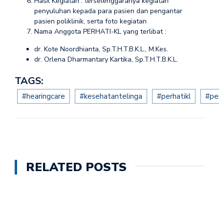
Hasil Kegiatan : terselenggaranya kegiatan
penyuluhan kepada para pasien dan pengantar
pasien poliklinik, serta foto kegiatan
Nama Anggota PERHATI-KL yang terlibat :
dr. Kote Noordhianta, Sp.T.H.T.B.K.L., M.Kes.
dr. Orlena Dharmantary Kartika, Sp.T.H.T.B.K.L.
TAGS:
#hearingcare
#kesehatantelinga
#perhatikl
#per
RELATED POSTS