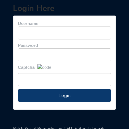
Login Here
Username
Password
Captcha
Bakti Sosial Pemeriksaan THT & Bersih-bersih