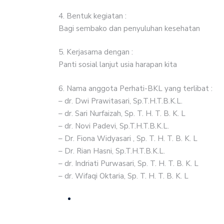
4. Bentuk kegiatan :
Bagi sembako dan penyuluhan kesehatan
5. Kerjasama dengan :
Panti sosial lanjut usia harapan kita
6. Nama anggota Perhati-BKL yang terlibat :
– dr. Dwi Prawitasari, Sp.T.H.T.B.K.L.
– dr. Sari Nurfaizah, Sp. T. H. T. B. K. L
– dr. Novi Padevi, Sp.T.H.T.B.K.L.
– Dr. Fiona Widyasari , Sp. T. H. T. B. K. L
– Dr. Rian Hasni, Sp.T.H.T.B.K.L.
– dr. Indriati Purwasari, Sp. T. H. T. B. K. L
– dr. Wifaqi Oktaria, Sp. T. H. T. B. K. L