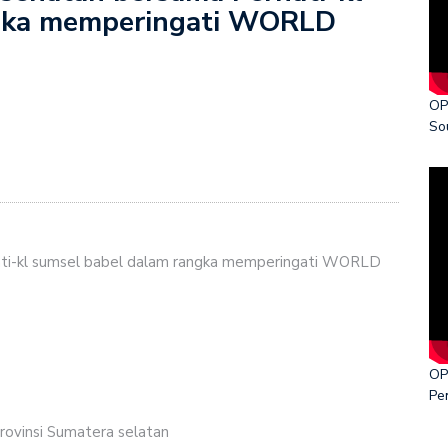
ngka memperingati WORLD
ka World Cancer Day 2026
OP
So
ati-kl sumsel babel dalam rangka memperingati WORLD
OP
Pe
 provinsi Sumatera selatan