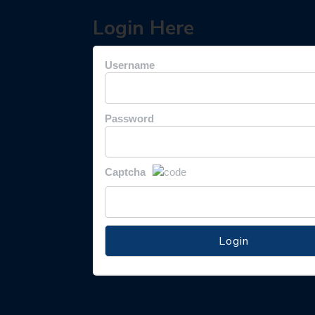
Login Here
Username
Password
Captcha